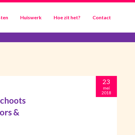
ten
Huiswerk
Hoe zit het?
Contact
23
mei
2018
Schoots
ors &