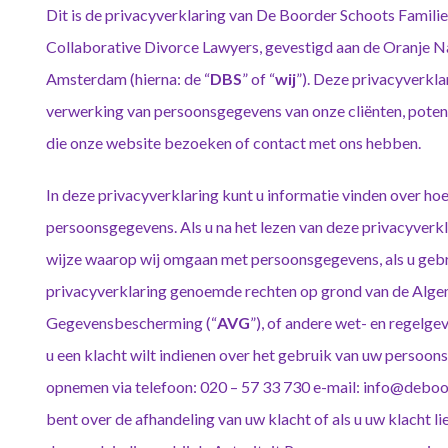
Dit is de privacyverklaring van De Boorder Schoots Famil
Collaborative Divorce Lawyers, gevestigd aan de Oranje N
Amsterdam (hierna: de “
DBS
” of “
wij
”). Deze privacyverkla
verwerking van persoonsgegevens van onze cliënten, potent
die onze website bezoeken of contact met ons hebben.
In deze privacyverklaring kunt u informatie vinden over h
persoonsgegevens. Als u na het lezen van deze privacyverkl
wijze waarop wij omgaan met persoonsgegevens, als u gebr
privacyverklaring genoemde rechten op grond van de Alg
Gegevensbescherming (“
AVG
”), of andere wet- en regelge
u een klacht wilt indienen over het gebruik van uw persoo
opnemen via telefoon: 020 – 57 33 730 e-mail: info@deboor
bent over de afhandeling van uw klacht of als u uw klacht liev