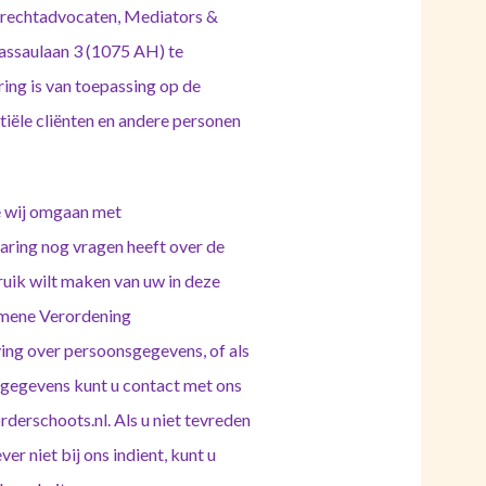
ierechtadvocaten, Mediators &
assaulaan 3 (1075 AH) te
ring is van toepassing op de
iële cliënten en andere personen
oe wij omgaan met
aring nog vragen heeft over de
uik wilt maken van uw in deze
emene Verordening
ving over persoonsgegevens, of als
nsgegevens kunt u contact met ons
derschoots.nl. Als u niet tevreden
er niet bij ons indient, kunt u